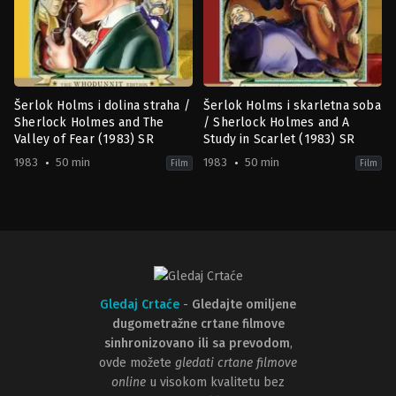
Šerlok Holms i dolina straha /
Šerlok Holms i skarletna soba
Sherlock Holmes and The
/ Sherlock Holmes and A
Valley of Fear (1983) SR
Study in Scarlet (1983) SR
1983
50 min
1983
50 min
Film
Film
Animation
,
Mystery
,
TV
Animation
,
Family
,
Mystery
Movie
AU
1983-
1983-
01-
12-
01
31
Gledaj Crtaće
-
Gledajte omiljene
dugometražne crtane filmove
sinhronizovano ili sa prevodom
,
ovde možete
gledati crtane filmove
online
u visokom kvalitetu bez