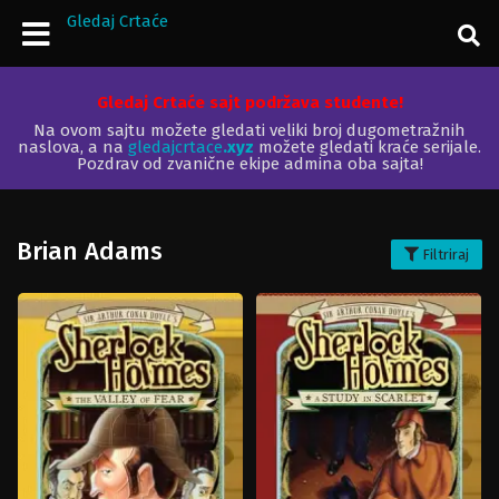
Gledaj Crtaće
Gledaj Crtaće sajt podržava studente!
Na ovom sajtu možete gledati veliki broj dugometražnih
naslova, a na
gledajcrtace
.xyz
možete gledati kraće serijale.
Pozdrav od zvanične ekipe admina oba sajta!
Brian Adams
Filtriraj