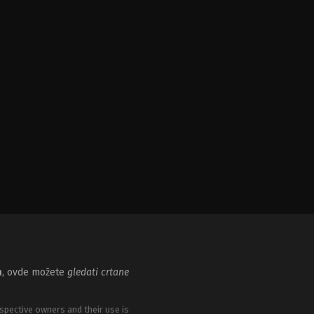
m
, ovde možete
gledati crtane
spective owners and their use is