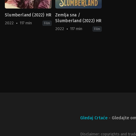
Slumberland (2022) HR
Zemlja sna /
Slumberland (2022) HR
2022
117 min
Film
2022
117 min
Film
Comedy
,
Family
,
Fantasy
Comedy
,
Family
,
Fantasy
US
US
2022-
2022-
11-
11-
18
18
Francis
Francis
Lawrence
Lawrence
Gledaj Crtaće
-
Gledajte om
Disclaimer: copyrights and trad