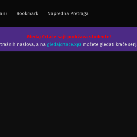
anr
Bookmark
Napredna Pretraga
Gledaj Crtaće sajt podržava studente!
etražnih naslova, a na
gledajcrtace
.xyz
možete gledati kraće seri