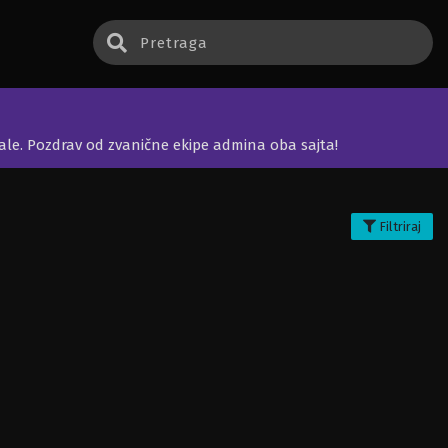
jale. Pozdrav od zvanične ekipe admina oba sajta!
Filtriraj