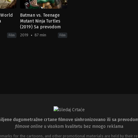
: World
Batman vs. Teenage
a
Mutant Ninja Turtles
(2019) Sa prevodom
2019
87 min
Film
Film
ence
Action
,
Animation
,
Family
US
2019-
03-
31
Jake
Castorena
iljene dugometražne crtane filmove sinhronizovano ili sa prevodo
filmove online
u visokom kvalitetu bez mnogo reklama
emarks for the cartoons, and other promotional materials are held by their re