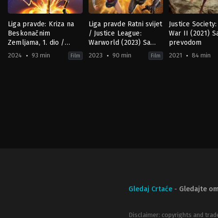
Liga pravde: Kriza na
Liga pravde Ratni svijet
Justice Society
Beskonačnim
/ Justice League:
War II (2021) S
Zemljama, 1. dio /
Warworld (2023) Sa
prevodom
Justice League: Crisis
prevodom
2024
93 min
2023
90 min
2021
84 min
Film
Film
on Infinite Earths Part
Action
,
Animation
,
Science
Action
,
Adventure
,
Animation
Animation
,
Science
,
Sci
One (2024) Sa
Fiction
Fiction
Fiction
,
War
prevodom
US
US
US
2024-
2023-
2021-
01-
07-
04-
08
25
27
Jeff
Jeff
Jeff
Wamester
Wamester
Wamester
Gledaj Crtaće
-
Gledajte om
Disclaimer: copyrights and trad