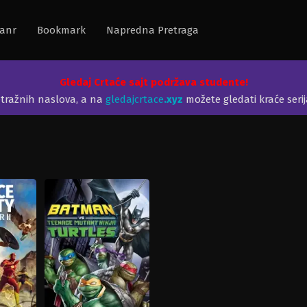
anr
Bookmark
Napredna Pretraga
Gledaj Crtaće sajt podržava studente!
etražnih naslova, a na
gledajcrtace
.xyz
možete gledati kraće seri