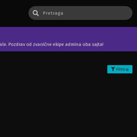
jale. Pozdrav od zvanične ekipe admina oba sajta!
Filtriraj