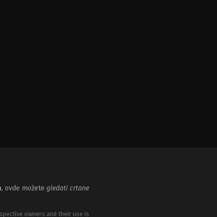
m
, ovde možete
gledati crtane
spective owners and their use is