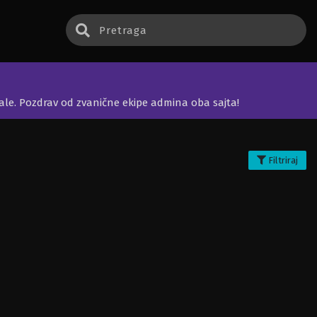
jale. Pozdrav od zvanične ekipe admina oba sajta!
Filtriraj