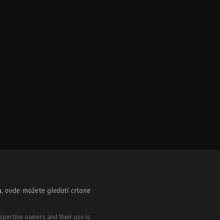
m
, ovde možete
gledati crtane
spective owners and their use is