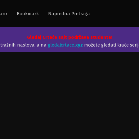
anr
Bookmark
Napredna Pretraga
Gledaj Crtaće sajt podržava studente!
etražnih naslova, a na
gledajcrtace
.xyz
možete gledati kraće seri