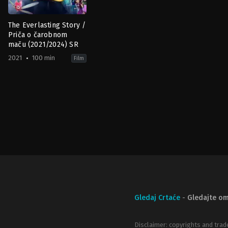
The Everlasting Story /
Priča o čarobnom
maču (2021/2024) SR
2021
100 min
Film
Adventure
,
Animation
,
Family
RU
2021-
10-
28
Andrey
Kolpin
Gledaj Crtaće
-
Gledajte om
Disclaimer: copyrights and trad