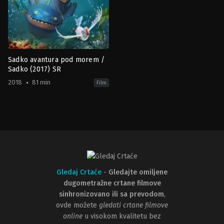
Sadko avantura pod morem /
Sadko (2017) SR
2018
81 min
Film
Adventure
,
Animation
,
Comedy
,
Family
RU
2018-
05-
24
Maksim
Volkov
,
Vitaly
Mukhametzyanov
Gledaj Crtaće
-
Gledajte omiljene
dugometražne crtane filmove
sinhronizovano ili sa prevodom
,
ovde možete
gledati crtane filmove
online
u visokom kvalitetu bez