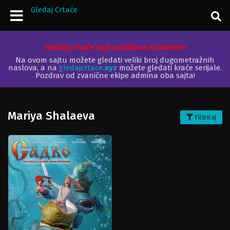
Gledaj Crtaće
Gledaj Crtaće sajt podržava studente!
Na ovom sajtu možete gledati veliki broj dugometražnih
naslova, a na
gledajcrtace
.xyz
možete gledati kraće serijale.
Pozdrav od zvanične ekipe admina oba sajta!
Mariya Shalaeva
Filtriraj