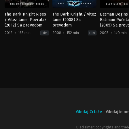
The Dark Knight Rises
The Dark Knight / Vitez
Batman Begins
/ Vitez tame: Povratak
tame (2008) Sa
Batman: Počet
(2012) Sa prevodom
prevodom
(2005) Sa pre
2012
165 min
2008
152 min
2005
140 min
Film
Film
Action
,
Crime
,
Drama
,
Thriller
Action
,
Crime
,
Drama
,
Thriller
Action
,
Crime
,
D
GB
,
GB
,
GB
,
US
US
US
2012-
2008-
2005-
07-
07-
06-
17
16
10
Christopher
Christopher
Christopher
Nolan
Nolan
Nolan
Gledaj Crtaće
-
Gledajte om
Disclaimer: copyrights and trad