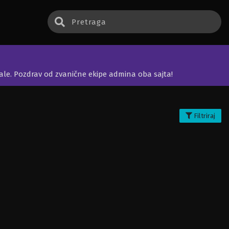
jale. Pozdrav od zvanične ekipe admina oba sajta!
Filtriraj