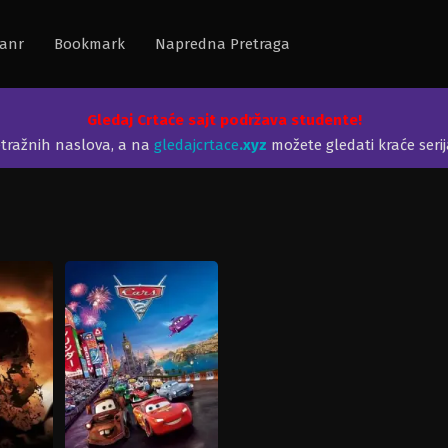
anr
Bookmark
Napredna Pretraga
Gledaj Crtaće sajt podržava studente!
etražnih naslova, a na
gledajcrtace
.xyz
možete gledati kraće seri