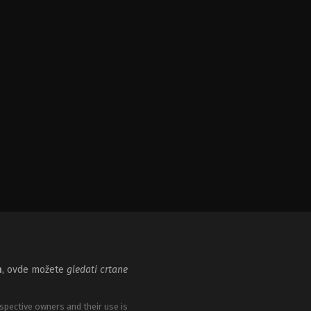
m
, ovde možete
gledati crtane
spective owners and their use is