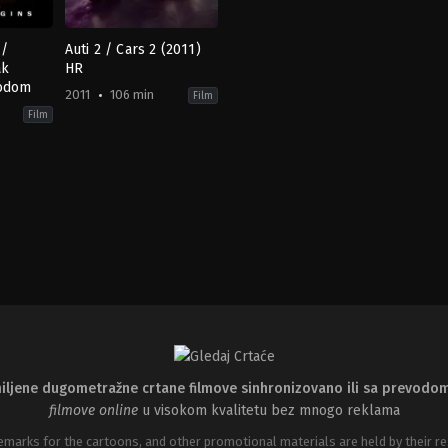
 /
Auti 2 / Cars 2 (2011)
ak
HR
vodom
2011
106 min
Film
Film
rama
Adventure
,
Animation
,
Comedy
,
Family
US
2011-
06-
11
John
Lasseter
iljene dugometražne crtane filmove sinhronizovano ili sa prevodo
filmove online
u visokom kvalitetu bez mnogo reklama
emarks for the cartoons, and other promotional materials are held by their re