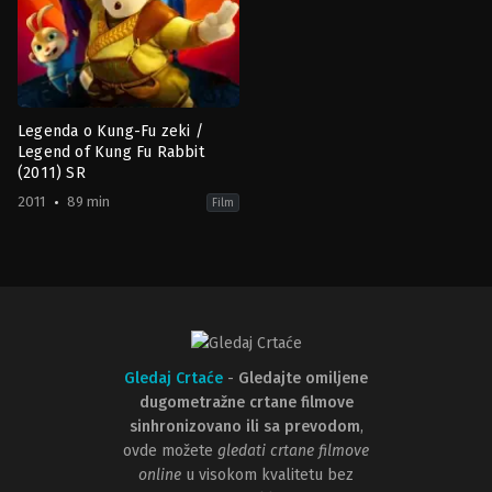
Legenda o Kung-Fu zeki /
Legend of Kung Fu Rabbit
(2011) SR
2011
89 min
Film
Action
,
Adventure
,
Animation
,
Comedy
,
Family
US
2011-
01-
01
Lijun
Sun
,
Melanie
Simka
Gledaj Crtaće
-
Gledajte omiljene
dugometražne crtane filmove
sinhronizovano ili sa prevodom
,
ovde možete
gledati crtane filmove
online
u visokom kvalitetu bez