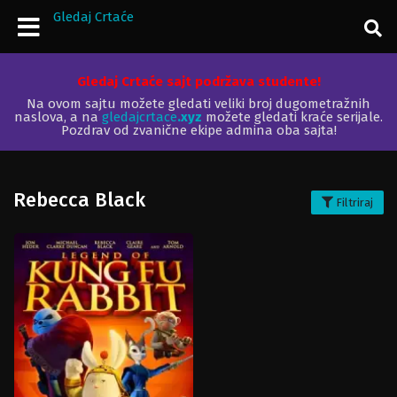
Gledaj Crtaće
Gledaj Crtaće sajt podržava studente!
Na ovom sajtu možete gledati veliki broj dugometražnih
naslova, a na
gledajcrtace
.xyz
možete gledati kraće serijale.
Pozdrav od zvanične ekipe admina oba sajta!
Rebecca Black
Filtriraj