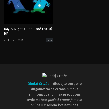
Day & Night / Dan i noć (2010)
HR
2010
6 min
Film
Animation
,
Comedy
,
Family
US
2010-
06-
17
Teddy
Newton
Gledaj Crtaće
-
Gledajte omiljene
dugometražne crtane filmove
sinhronizovano ili sa prevodom
,
ovde možete
gledati crtane filmove
online
u visokom kvalitetu bez