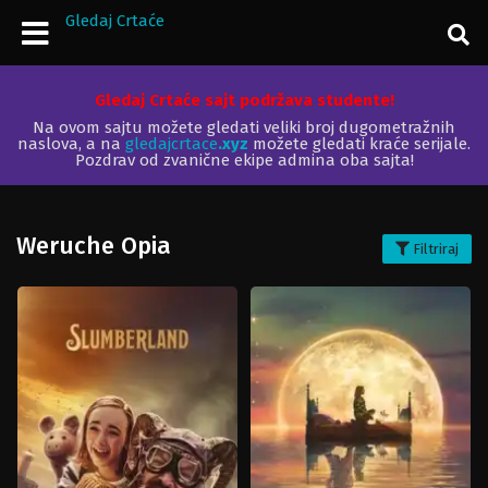
Gledaj Crtaće
Gledaj Crtaće sajt podržava studente!
Na ovom sajtu možete gledati veliki broj dugometražnih
naslova, a na
gledajcrtace
.xyz
možete gledati kraće serijale.
Pozdrav od zvanične ekipe admina oba sajta!
Weruche Opia
Filtriraj