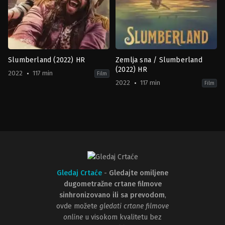
Slumberland (2022) HR
Zemlja sna / Slumberland
(2022) HR
2022
117 min
Film
2022
117 min
Film
Comedy
,
Family
,
Fantasy
Comedy
,
Family
,
Fantasy
US
US
2022-
2022-
11-
11-
18
18
Francis
Francis
Lawrence
Lawrence
Gledaj Crtaće
-
Gledajte omiljene
dugometražne crtane filmove
sinhronizovano ili sa prevodom
,
ovde možete
gledati crtane filmove
online
u visokom kvalitetu bez