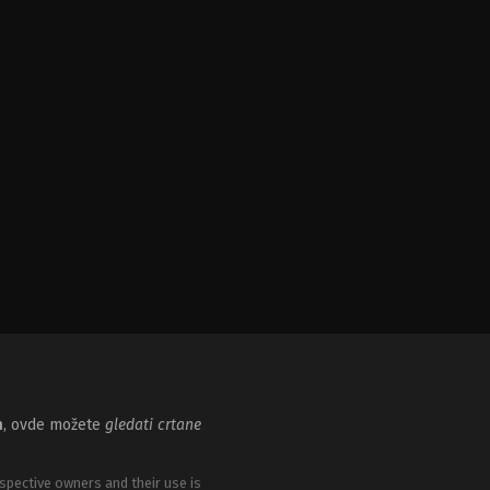
m
, ovde možete
gledati crtane
spective owners and their use is