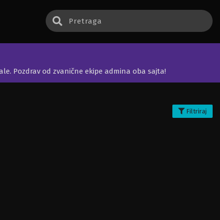
jale. Pozdrav od zvanične ekipe admina oba sajta!
Filtriraj