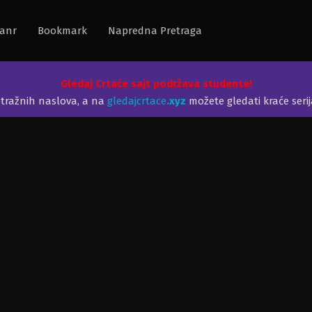
anr
Bookmark
Napredna Pretraga
Gledaj Crtaće sajt podržava studente!
etražnih naslova, a na
gledajcrtace
.xyz
možete gledati kraće seri