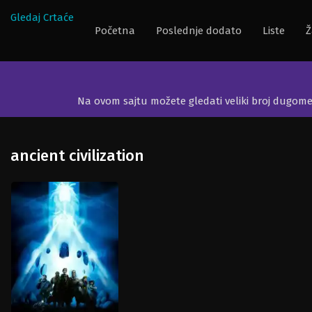
Gledaj Crtaće
Početna
Poslednje dodato
Liste
Ž
Na ovom sajtu možete gledati veliki broj dugom
ancient civilization