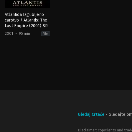
Atlantida Izgubljeno
carstvo / Atlantis: The
Lost Empire (2001) SR
2001
95 min
Film
Adventure
,
Animation
,
Family
,
Science
Fiction
US
2001-
06-
02
Gary
Trousdale
,
Kirk
Wise
Gledaj Crtaće
-
Gledajte om
Disclaimer: copyrights and trad