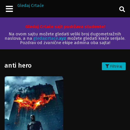
Gledaj Crtaće
Gledaj Crtaće sajt podržava studente!
Na ovom sajtu možete gledati veliki broj dugometražnih
naslova, a na
gledajcrtace
.xyz
možete gledati kraće serijale.
Pozdrav od zvanične ekipe admina oba sajta!
anti hero
Filtriraj