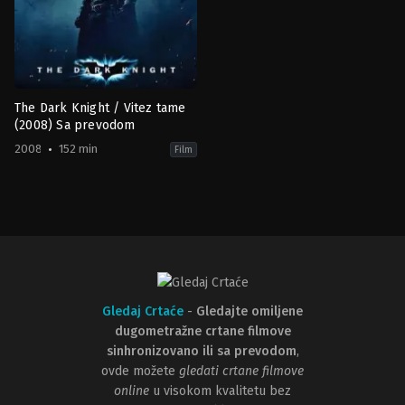
The Dark Knight / Vitez tame
(2008) Sa prevodom
2008
152 min
Film
Action
,
Crime
,
Drama
,
Thriller
GB
,
US
2008-
07-
16
Christopher
Nolan
Gledaj Crtaće
-
Gledajte omiljene
dugometražne crtane filmove
sinhronizovano ili sa prevodom
,
ovde možete
gledati crtane filmove
online
u visokom kvalitetu bez