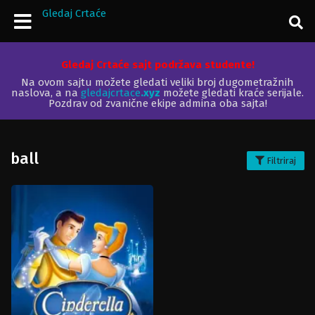
Gledaj Crtaće
Gledaj Crtaće sajt podržava studente!
Na ovom sajtu možete gledati veliki broj dugometražnih
naslova, a na
gledajcrtace
.xyz
možete gledati kraće serijale.
Pozdrav od zvanične ekipe admina oba sajta!
ball
Filtriraj