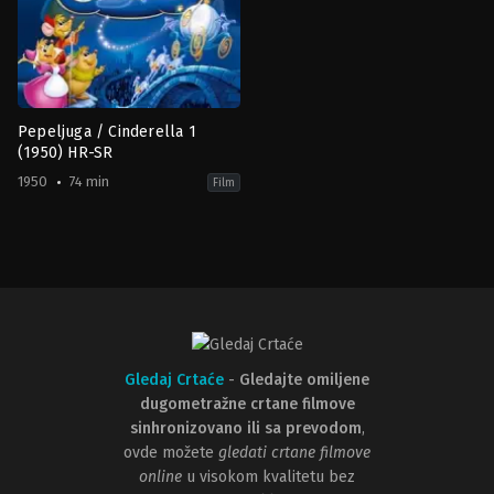
Pepeljuga / Cinderella 1
(1950) HR-SR
1950
74 min
Film
Animation
,
Family
,
Fantasy
,
Romance
US
1950-
02-
22
Clyde
Geronimi
,
Hamilton
Luske
,
Wilfred
Jackson
Gledaj Crtaće
-
Gledajte omiljene
dugometražne crtane filmove
sinhronizovano ili sa prevodom
,
ovde možete
gledati crtane filmove
online
u visokom kvalitetu bez