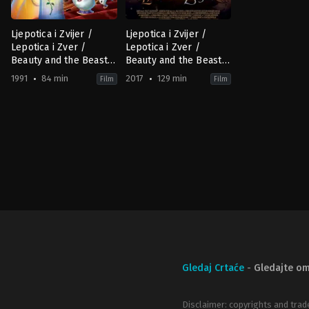
Ljepotica i Zvijer /
Ljepotica i Zvijer /
Lepotica i Zver /
Lepotica i Zver /
Beauty and the Beast
Beauty and the Beast
(1991) HR-SR
(2017) HR-SR
1991
84 min
2017
129 min
Film
Film
Animation
,
Family
,
Fantasy
Family
,
Romance
,
Fantasy
,
Romance
US
US
1991-
2017-
10-
03-
22
16
Gary
Bill
Trousdale
,
Kirk
Condon
Wise
Gledaj Crtaće
-
Gledajte om
Disclaimer: copyrights and trad