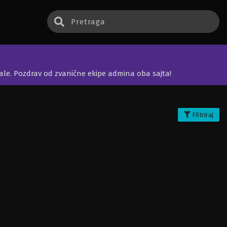
jale. Pozdrav od zvanične ekipe admina oba sajta!
Filtriraj