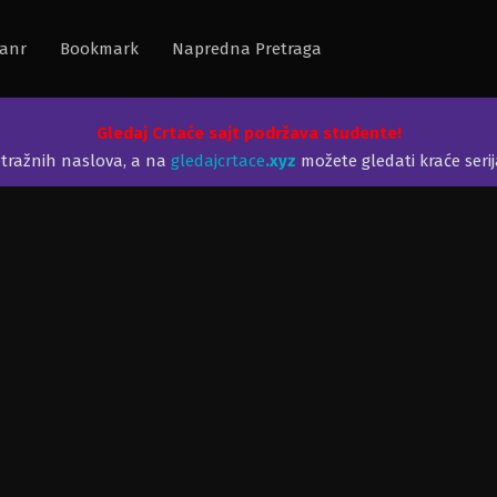
anr
Bookmark
Napredna Pretraga
Gledaj Crtaće sajt podržava studente!
etražnih naslova, a na
gledajcrtace
.xyz
možete gledati kraće seri