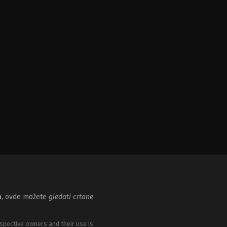
m
, ovde možete
gledati crtane
spective owners and their use is