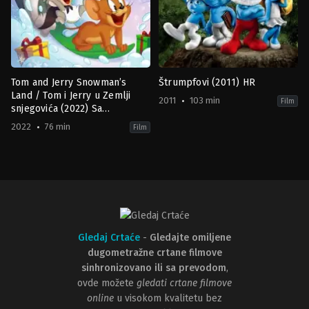
Tom and Jerry Snowman’s
Štrumpfovi (2011) HR
Land / Tom i Jerry u Zemlji
2011
103 min
Film
snjegovića (2022) Sa
prevodom
2022
76 min
Film
Adventure
,
Animation
,
Comedy
,
Family
Adventure
,
Animation
,
Comedy
,
F
US
US
2022-
2011-
09-
07-
06
29
Darrell
Raja
Van
Gosnell
Citters
Gledaj Crtaće
-
Gledajte omiljene
dugometražne crtane filmove
sinhronizovano ili sa prevodom
,
ovde možete
gledati crtane filmove
online
u visokom kvalitetu bez