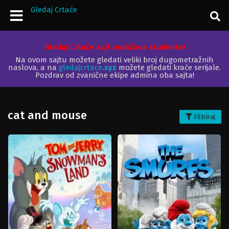
Gledaj Crtaće
Gledaj Crtaće sajt podržava studente!
Na ovom sajtu možete gledati veliki broj dugometražnih
naslova, a na
gledajcrtace
.xyz
možete gledati kraće serijale.
Pozdrav od zvanične ekipe admina oba sajta!
cat and mouse
Filtriraj