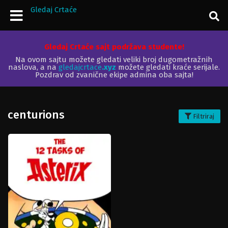
Gledaj Crtaće
Gledaj Crtaće sajt podržava studente!
Na ovom sajtu možete gledati veliki broj dugometražnih
naslova, a na
gledajcrtace
.xyz
možete gledati kraće serijale.
Pozdrav od zvanične ekipe admina oba sajta!
centurions
Filtriraj