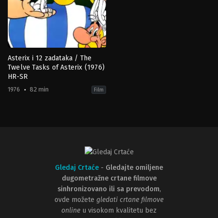
Asterix i 12 zadataka / The
Twelve Tasks of Asterix (1976)
HR-SR
1976
82 min
Film
Adventure
,
Animation
,
Comedy
,
Family
FR
1976-
06-
26
Albert
Uderzo
,
Henri
Gruel
,
Pierre
Watrin
,
René
Goscinny
Gledaj Crtaće
-
Gledajte omiljene
dugometražne crtane filmove
sinhronizovano ili sa prevodom
,
ovde možete
gledati crtane filmove
online
u visokom kvalitetu bez