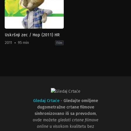
Uskršnji zec / Hop (2011) HR
2011
95 min
Film
Animation
,
Comedy
,
Family
US
2011-
03-
30
Tim
Hill
Gledaj Crtaće
-
Gledajte omiljene
dugometražne crtane filmove
sinhronizovano ili sa prevodom
,
ovde možete
gledati crtane filmove
online
u visokom kvalitetu bez