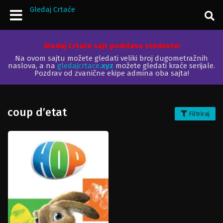
Gledaj Crtaće
Gledaj Crtaće sajt podržava studente!
Na ovom sajtu možete gledati veliki broj dugometražnih
naslova, a na
gledajcrtace
.xyz
možete gledati kraće serijale.
Pozdrav od zvanične ekipe admina oba sajta!
coup d’etat
Filtriraj