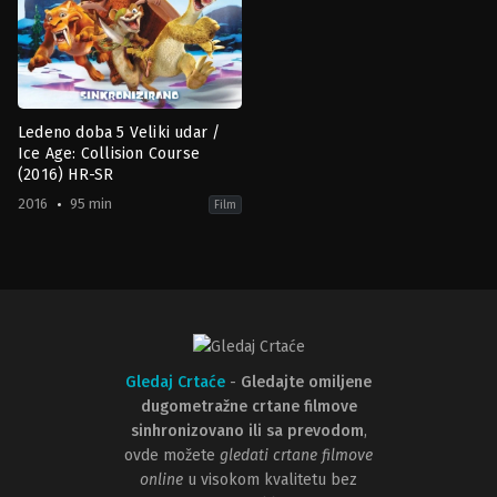
Ledeno doba 5 Veliki udar /
Ice Age: Collision Course
(2016) HR-SR
2016
95 min
Film
Adventure
,
Animation
,
Comedy
,
Family
,
Science
Fiction
US
2016-
06-
23
Mike
Thurmeier
Gledaj Crtaće
-
Gledajte omiljene
dugometražne crtane filmove
sinhronizovano ili sa prevodom
,
ovde možete
gledati crtane filmove
online
u visokom kvalitetu bez