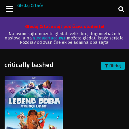
Gledaj Crtaće
Gledaj Crtaće sajt podržava studente!
Na ovom sajtu možete gledati veliki broj dugometražnih
naslova, a na
gledajcrtace
.xyz
možete gledati kraće serijale.
Pozdrav od zvanične ekipe admina oba sajta!
critically bashed
Filtriraj