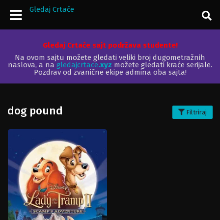
Gledaj Crtaće
Gledaj Crtaće sajt podržava studente!
Na ovom sajtu možete gledati veliki broj dugometražnih
naslova, a na
gledajcrtace
.xyz
možete gledati kraće serijale.
Pozdrav od zvanične ekipe admina oba sajta!
dog pound
Filtriraj