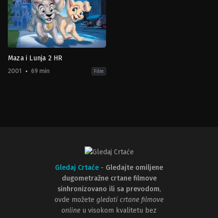
Maza i Lunja 2 HR
2001
69 min
Film
Adventure
,
Animation
,
Family
,
Romance
US
2001-
02-
18
Darrell
Rooney
,
Jeannine
Roussel
Gledaj Crtaće
-
Gledajte omiljene
dugometražne crtane filmove
sinhronizovano ili sa prevodom
,
ovde možete
gledati crtane filmove
online
u visokom kvalitetu bez