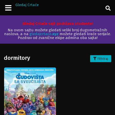
Gledaj Crtaće
Gledaj Crtaće sajt podržava studente!
Na ovom sajtu možete gledati veliki broj dugometražnih
naslova, a na
gledajcrtace
.xyz
možete gledati kraće serijale.
Pozdrav od zvanične ekipe admina oba sajta!
dormitory
Filtriraj