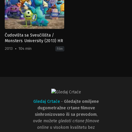
Čudovišta sa Sveučilišta /
Monsters University (2013) HR
2013
104 min
Film
Animation
,
Family
US
2013-
06-
19
Dan
Scanlon
Gledaj Crtaće
-
Gledajte omiljene
dugometražne crtane filmove
sinhronizovano ili sa prevodom
,
ovde možete
gledati crtane filmove
online
u visokom kvalitetu bez