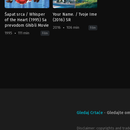
Šapat srca / Whisper
Your Name. / Tvoje Ime
of the Heart (1995) Sa
(2016) SR
prevodom Ghibli Movie
2016
106 min
Film
1995
111 min
Film
Animation
,
Drama
,
Family
Animation
,
Drama
,
Romance
JP
JP
,
1995-
US
07-
2016-
15
08-
Yoshifumi
26
Kondo
Makoto
Shinkai
Gledaj Crtaće
-
Gledajte om
Disclaimer: copyrights and trad