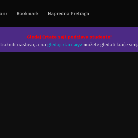
anr
Bookmark
Napredna Pretraga
Gledaj Crtaće sajt podržava studente!
etražnih naslova, a na
gledajcrtace
.xyz
možete gledati kraće seri