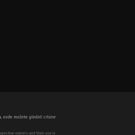
m
, ovde možete
gledati crtane
spective owners and their use is