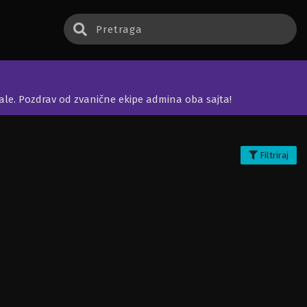
jale. Pozdrav od zvanične ekipe admina oba sajta!
Filtriraj