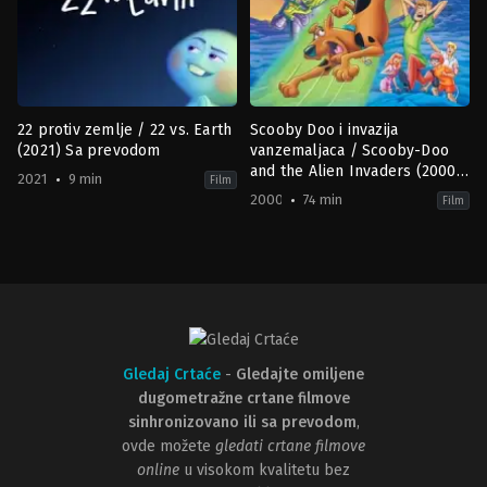
22 protiv zemlje / 22 vs. Earth
Scooby Doo i invazija
(2021) Sa prevodom
vanzemaljaca / Scooby-Doo
and the Alien Invaders (2000)
2021
9 min
Film
HR
2000
74 min
Film
Animation
,
Comedy
,
Family
,
Fantasy
Adventure
,
Animation
,
Comedy
,
F
US
Fiction
2021-
US
04-
2000-
30
10-
Kevin
03
Nolting
Jim
Stenstrum
Gledaj Crtaće
-
Gledajte omiljene
dugometražne crtane filmove
sinhronizovano ili sa prevodom
,
ovde možete
gledati crtane filmove
online
u visokom kvalitetu bez