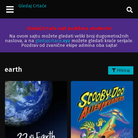
Gledaj Crtaće
Gledaj Crtaće sajt podržava studente!
Na ovom sajtu možete gledati veliki broj dugometražnih
naslova, a na
gledajcrtace
.xyz
možete gledati kraće serijale.
Pozdrav od zvanične ekipe admina oba sajta!
earth
Filtriraj