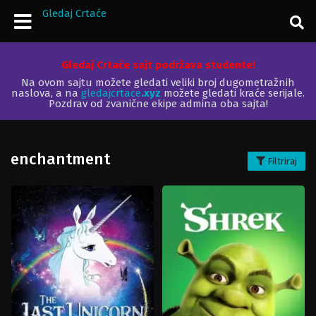
Gledaj Crtaće
Gledaj Crtaće sajt podržava studente!
Na ovom sajtu možete gledati veliki broj dugometražnih
naslova, a na
gledajcrtace
.xyz
možete gledati kraće serijale.
Pozdrav od zvanične ekipe admina oba sajta!
enchantment
Filtriraj