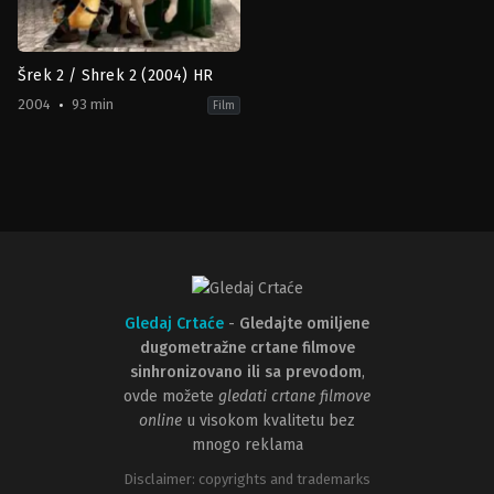
Šrek 2 / Shrek 2 (2004) HR
2004
93 min
Film
Adventure
,
Animation
,
Comedy
,
Family
,
Fantasy
US
2004-
05-
19
Andrew
Adamson
,
Conrad
Vernon
,
Kelly
Asbury
Gledaj Crtaće
-
Gledajte omiljene
dugometražne crtane filmove
sinhronizovano ili sa prevodom
,
ovde možete
gledati crtane filmove
online
u visokom kvalitetu bez
mnogo reklama
Disclaimer: copyrights and trademarks