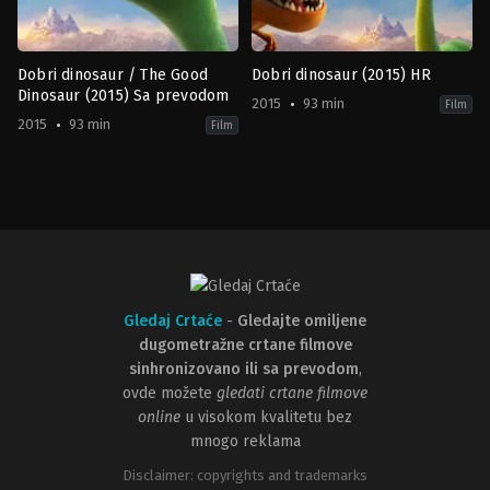
Dobri dinosaur / The Good
Dobri dinosaur (2015) HR
Dinosaur (2015) Sa prevodom
2015
93 min
Film
2015
93 min
Film
Adventure
,
Animation
,
Family
Adventure
,
Animation
,
Family
US
US
2015-
2015-
11-
11-
14
14
Peter
Peter
Sohn
Sohn
Gledaj Crtaće
-
Gledajte omiljene
dugometražne crtane filmove
sinhronizovano ili sa prevodom
,
ovde možete
gledati crtane filmove
online
u visokom kvalitetu bez
mnogo reklama
Disclaimer: copyrights and trademarks