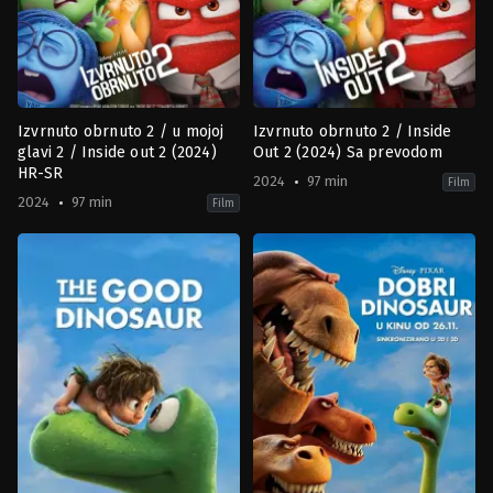
Izvrnuto obrnuto 2 / u mojoj
Izvrnuto obrnuto 2 / Inside
glavi 2 / Inside out 2 (2024)
Out 2 (2024) Sa prevodom
HR-SR
2024
97 min
Film
2024
97 min
Film
Adventure
,
Animation
,
Comedy
,
Family
Adventure
,
Fantasy
,
Animation
,
Comedy
,
D
US
US
2024-
2024-
06-
06-
11
11
Kelsey
Kelsey
Mann
Mann