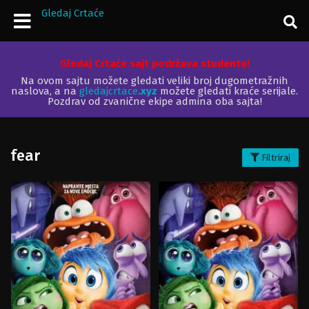
Gledaj Crtaće
Gledaj Crtaće sajt podržava studente!
Na ovom sajtu možete gledati veliki broj dugometražnih
naslova, a na
gledajcrtace
.xyz
možete gledati kraće serijale.
Pozdrav od zvanične ekipe admina oba sajta!
fear
Filtriraj