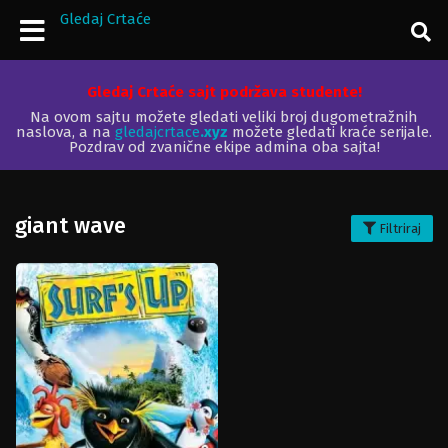
Gledaj Crtaće
Gledaj Crtaće sajt podržava studente!
Na ovom sajtu možete gledati veliki broj dugometražnih
naslova, a na
gledajcrtace
.xyz
možete gledati kraće serijale.
Pozdrav od zvanične ekipe admina oba sajta!
giant wave
Filtriraj