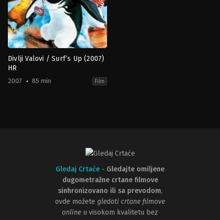
Divlji Valovi / Surf’s Up (2007)
HR
2007
85 min
Film
Animation
,
Comedy
,
Family
US
2007-
06-
08
Ash
Brannon
,
Chris
Buck
Gledaj Crtaće
-
Gledajte omiljene
dugometražne crtane filmove
sinhronizovano ili sa prevodom
,
ovde možete
gledati crtane filmove
online
u visokom kvalitetu bez