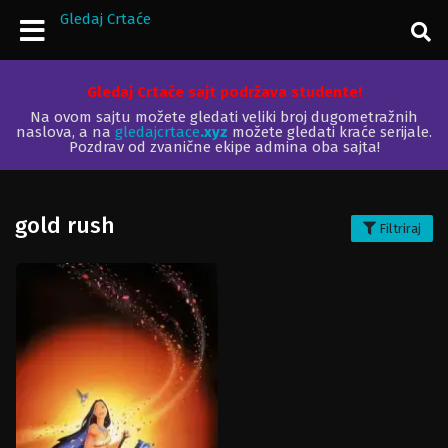
Gledaj Crtaće
Gledaj Crtaće sajt podržava studente!
Na ovom sajtu možete gledati veliki broj dugometražnih
naslova, a na
gledajcrtace
.xyz
možete gledati kraće serijale.
Pozdrav od zvanične ekipe admina oba sajta!
gold rush
Filtriraj