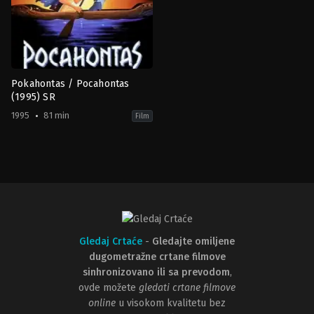
Pokahontas / Pocahontas
(1995) SR
1995
81 min
Film
Adventure
,
Animation
,
Family
,
Romance
US
1995-
06-
14
Eric
Goldberg
,
Mike
Gabriel
Gledaj Crtaće
-
Gledajte omiljene
dugometražne crtane filmove
sinhronizovano ili sa prevodom
,
ovde možete
gledati crtane filmove
online
u visokom kvalitetu bez