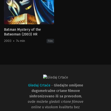
Batman Mystery of the
Batwoman (2003) HR
2003
74 min
Film
Action
,
Adventure
,
Animation
,
Fantasy
,
Science
Fiction
US
2003-
10-
21
Curt
Geda
,
Jennifer
Graves
,
Tim
Maltby
Gledaj Crtaće
-
Gledajte omiljene
dugometražne crtane filmove
sinhronizovano ili sa prevodom
,
ovde možete
gledati crtane filmove
online
u visokom kvalitetu bez