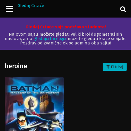
Gledaj Crtaće
Gledaj Crtaće sajt podržava studente!
Na ovom sajtu možete gledati veliki broj dugometražnih
naslova, a na
gledajcrtace
.xyz
možete gledati kraće serijale.
Pozdrav od zvanične ekipe admina oba sajta!
heroine
Filtriraj