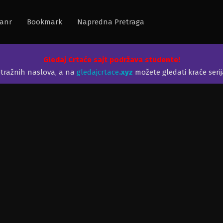
anr
Bookmark
Napredna Pretraga
Gledaj Crtaće sajt podržava studente!
etražnih naslova, a na
gledajcrtace
.xyz
možete gledati kraće seri