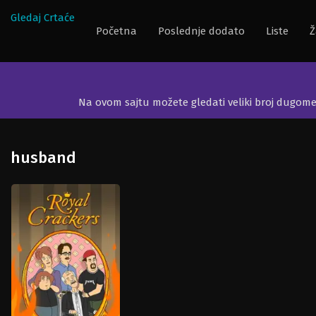
Gledaj Crtaće
Početna
Poslednje dodato
Liste
Ž
Na ovom sajtu možete gledati veliki broj dugom
husband