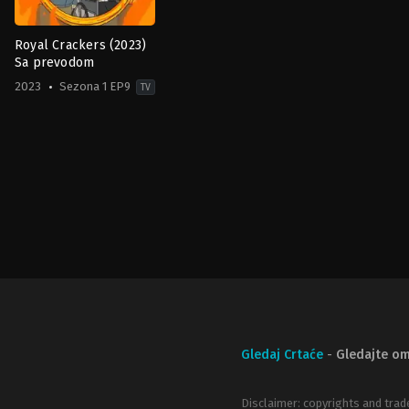
Royal Crackers (2023)
Sa prevodom
2023
Sezona 1 EP9
TV
Animation
,
Comedy
US
2023-
04-
02
Andrew
Santino
,
David
Gborie
,
Jason
Ruiz
,
Jessica
St.
Clair
,
Maile
Flanagan
Gledaj Crtaće
-
Gledajte om
Disclaimer: copyrights and trad