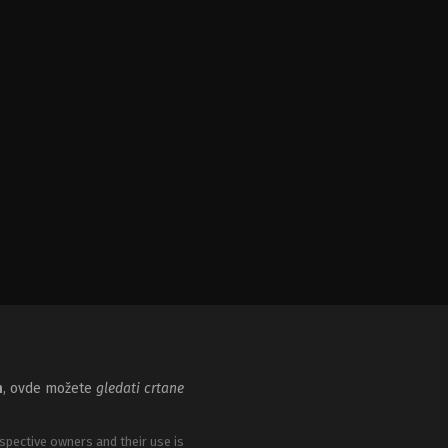
m
, ovde možete
gledati crtane
spective owners and their use is