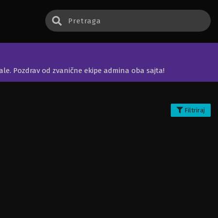
jale. Pozdrav od zvanične ekipe admina oba sajta!
Filtriraj