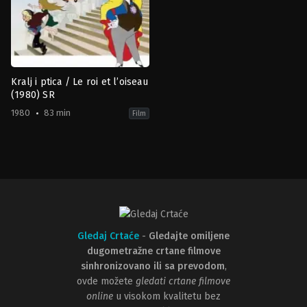
Kralj i ptica / Le roi et l’oiseau
(1980) SR
1980
83 min
Film
Animation
,
Family
,
Fantasy
FR
1980-
03-
19
Paul
Grimault
Gledaj Crtaće
-
Gledajte omiljene
dugometražne crtane filmove
sinhronizovano ili sa prevodom
,
ovde možete
gledati crtane filmove
online
u visokom kvalitetu bez