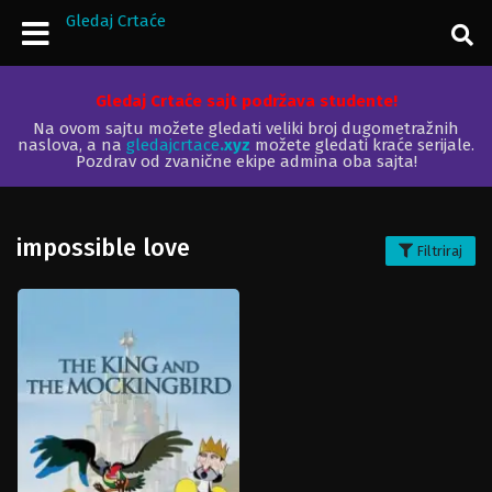
Gledaj Crtaće
Gledaj Crtaće sajt podržava studente!
Na ovom sajtu možete gledati veliki broj dugometražnih
naslova, a na
gledajcrtace
.xyz
možete gledati kraće serijale.
Pozdrav od zvanične ekipe admina oba sajta!
impossible love
Filtriraj