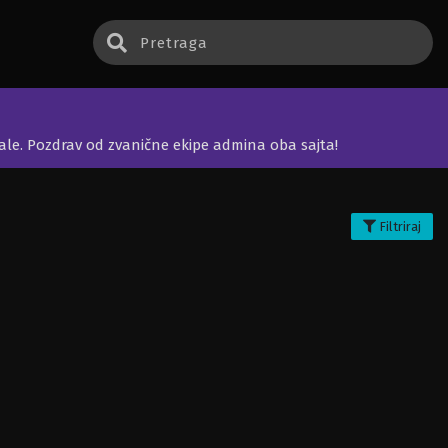
jale. Pozdrav od zvanične ekipe admina oba sajta!
Filtriraj