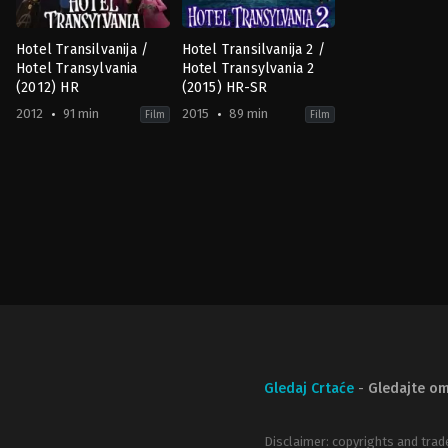
Hotel Transilvanija /
Hotel Transilvanija 2 /
Hotel Transylvania
Hotel Transylvania 2
(2012) HR
(2015) HR-SR
2012
91 min
2015
89 min
Film
Film
Animation
,
Comedy
,
Family
Animation
,
Fantasy
,
Comedy
,
Family
,
Fantasy
US
US
2012-
2015-
09-
09-
20
21
Genndy
Genndy
Tartakovsky
Tartakovsky
Gledaj Crtaće
-
Gledajte om
Disclaimer: copyrights and trad