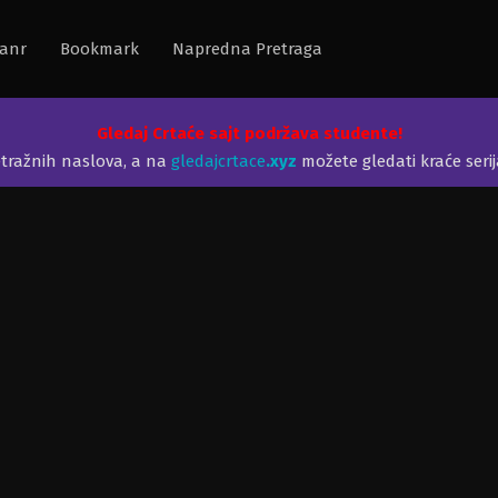
anr
Bookmark
Napredna Pretraga
Gledaj Crtaće sajt podržava studente!
etražnih naslova, a na
gledajcrtace
.xyz
možete gledati kraće seri