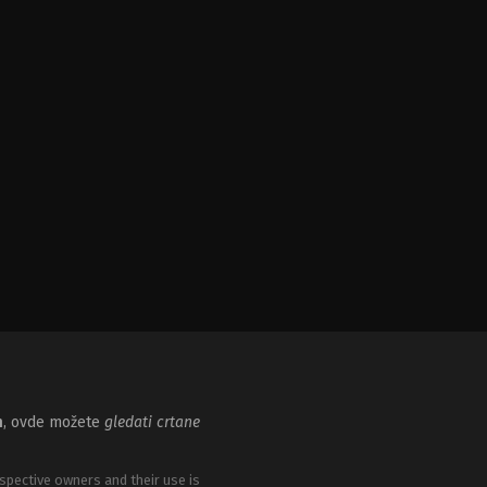
m
, ovde možete
gledati crtane
spective owners and their use is