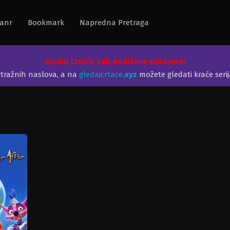
anr
Bookmark
Napredna Pretraga
Gledaj Crtaće sajt podržava studente!
etražnih naslova, a na
gledajcrtace
.xyz
možete gledati kraće seri