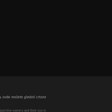
m
, ovde možete
gledati crtane
spective owners and their use is