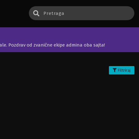
jale. Pozdrav od zvanične ekipe admina oba sajta!
Filtriraj