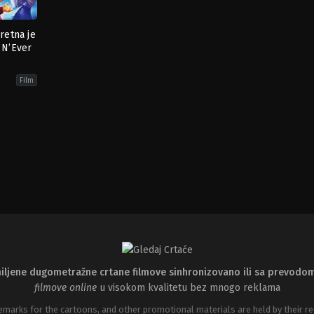
sretna je
 N’Ever
Film
mation
,
Comedy
,
Family
,
Fantasy
iljene dugometražne crtane filmove sinhronizovano ili sa prevodo
filmove online
u visokom kvalitetu bez mnogo reklama
emarks for the cartoons, and other promotional materials are held by their re