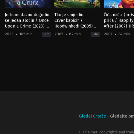
Jednom davno dogodio
Tko je smjestio
Čiča miča, (ne)
se jedan zločin / Once
Crvenkapici? /
priča / Happily
Upon a Crime (2023) Sa
Hoodwinked! (2005)
After (2007) HR
prevodom
HR-SR
2023
105 min
2005
82 min
2007
87 min
Film
Film
Comedy
,
Crime
,
Fantasy
Animation
,
Comedy
,
Crime
Adventure
,
Family
,
Ani
JP
US
US
2023-
2005-
2007-
09-
12-
01-
13
16
05
Yuichi
Cory
Paul
Fukuda
Edwards
,
Todd
Bolger
Edwards
,
Tony
Leech
Gledaj Crtaće
-
Gledajte om
Disclaimer: copyrights and trad