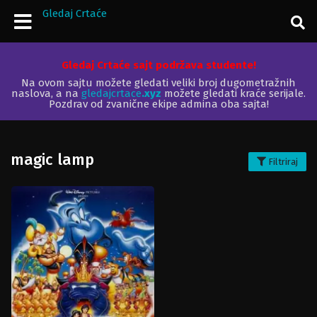
Gledaj Crtaće
Gledaj Crtaće sajt podržava studente!
Na ovom sajtu možete gledati veliki broj dugometražnih
naslova, a na
gledajcrtace
.xyz
možete gledati kraće serijale.
Pozdrav od zvanične ekipe admina oba sajta!
magic lamp
Filtriraj