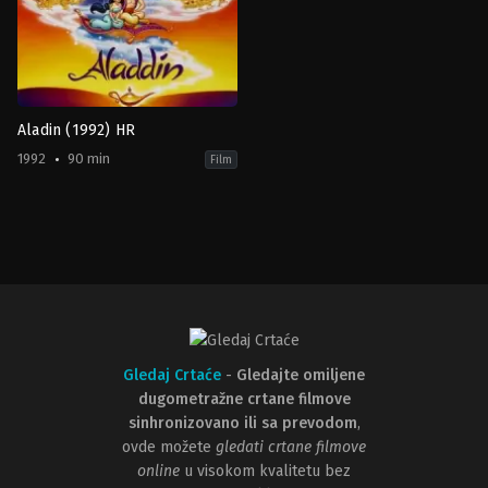
Aladin (1992) HR
1992
90 min
Film
Adventure
,
Animation
,
Family
,
Fantasy
,
Romance
US
1992-
11-
25
John
Musker
,
Ron
Clements
Gledaj Crtaće
-
Gledajte omiljene
dugometražne crtane filmove
sinhronizovano ili sa prevodom
,
ovde možete
gledati crtane filmove
online
u visokom kvalitetu bez