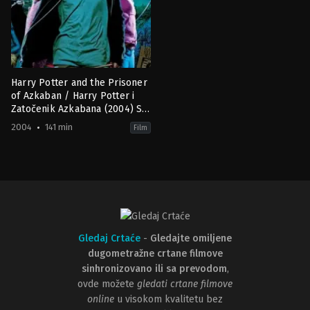
Harry Potter and the Prisoner
of Azkaban / Harry Potter i
Zatočenik Azkabana (2004) Sa
prevodom
2004
141 min
Film
Adventure
,
Fantasy
GB
,
US
2004-
05-
31
Alfonso
Cuarón
Gledaj Crtaće
-
Gledajte omiljene
dugometražne crtane filmove
sinhronizovano ili sa prevodom
,
ovde možete
gledati crtane filmove
online
u visokom kvalitetu bez