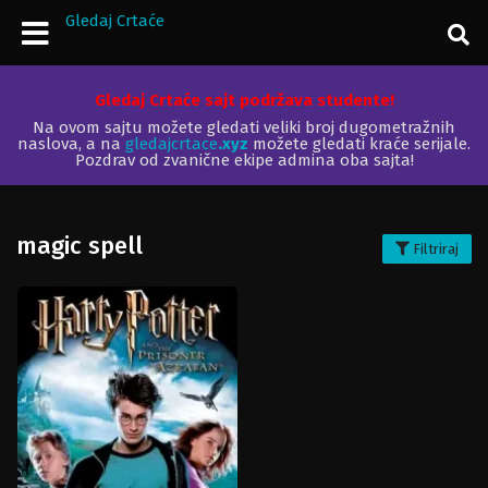
Gledaj Crtaće
Gledaj Crtaće sajt podržava studente!
Na ovom sajtu možete gledati veliki broj dugometražnih
naslova, a na
gledajcrtace
.xyz
možete gledati kraće serijale.
Pozdrav od zvanične ekipe admina oba sajta!
magic spell
Filtriraj