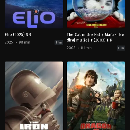
Elio (2025) SR
The Cat in the Hat / Mačak: Ne
diraj mu šešir (2003) HR
2025
98 min
Film
2003
81 min
Film
Adventure
,
Animation
,
Comedy
,
Family
Adventure
,
Science
,
Comedy
,
Family
,
Fanta
Fiction
US
US
2003-
2025-
11-
06-
21
18
Bo
Adrian
Welch
Molina
,
Domee
Shi
,
Madeline
Sharafian