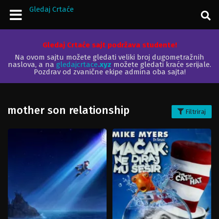
Gledaj Crtaće
Gledaj Crtaće sajt podržava studente!
Na ovom sajtu možete gledati veliki broj dugometražnih
naslova, a na
gledajcrtace
.xyz
možete gledati kraće serijale.
Pozdrav od zvanične ekipe admina oba sajta!
mother son relationship
Filtriraj