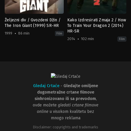
Željezni div / Gvozdeni Džin /
Kako Izdresirati Zmaja 2 / How
The Iron Giant (1999) SR-HR
To Train Your Dragon 2 (2014)
HR-SR
1999
86 min
Film
2014
102 min
Film
Animation
,
Drama
,
Family
,
Science
Action
,
Adventure
,
Animation
,
Co
Fiction
US
US
2014-
1999-
06-
08-
05
06
Dean
Brad
DeBlois
Bird
Gledaj Crtaće
-
Gledajte omiljene
dugometražne crtane filmove
sinhronizovano ili sa prevodom
,
ovde možete
gledati crtane filmove
online
u visokom kvalitetu bez
mnogo reklama
Disclaimer: copyrights and trademarks