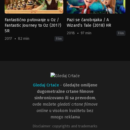
Herles
,
Marc
Weiner
Fantastično putovanje u Oz /
Pazi se čarobnjaka / A
Fantastic Journey to Oz (2017)
Wizard’s Tale (2018) HR
SR
2018
97 min
Film
2017
82 min
Film
Adventure
,
Animation
,
Family
,
Fantasy
Adventure
,
Animation
,
Comedy
,
F
RU
MX
2017-
2018-
04-
03-
20
01
Darina
Andrés
Shmidt
,
Fedor
Couturier
Dmitriev
,
Vladimir
Toropchin
Gledaj Crtaće
-
Gledajte omiljene
dugometražne crtane filmove
sinhronizovano ili sa prevodom
,
ovde možete
gledati crtane filmove
online
u visokom kvalitetu bez
mnogo reklama
Disclaimer: copyrights and trademarks