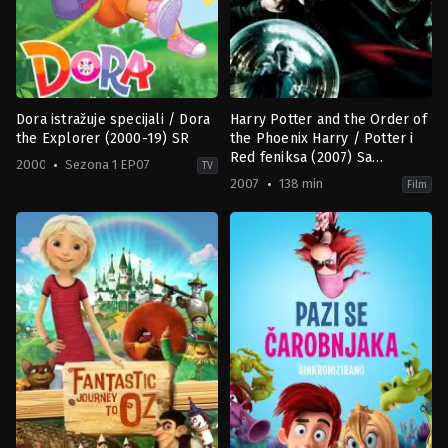
Dora istražuje specijali / Dora
Harry Potter and the Order of
the Explorer (2000-19) SR
the Phoenix Harry / Potter i
Red feniksa (2007) Sa
2000
Sezona 1 EP07
TV
prevodom
2007
138 min
Film
Action
Adventure
,
Fantasy
,
Mystery
&
GB
,
Adventure
,
Animation
,
Family
,
Kids
US
US
2007-
2000-
06-
08-
28
14
David
Alexandria
Yates
Suarez
,
Ashley
Flemming
,
Breanna
Lakatos
,
Caitlin
Sanchez
,
Dolly
Peter
Lopes
,
Fatima
Ptacek
,
Jacob
Medrano
,
Jose
Zelaya
,
Kathleen