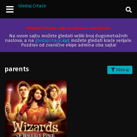
Gledaj Crtaće
Gledaj Crtaće sajt podržava studente!
Na ovom sajtu možete gledati veliki broj dugometražnih
naslova, a na
gledajcrtace
.xyz
možete gledati kraće serijale.
Pozdrav od zvanične ekipe admina oba sajta!
parents
Filtriraj