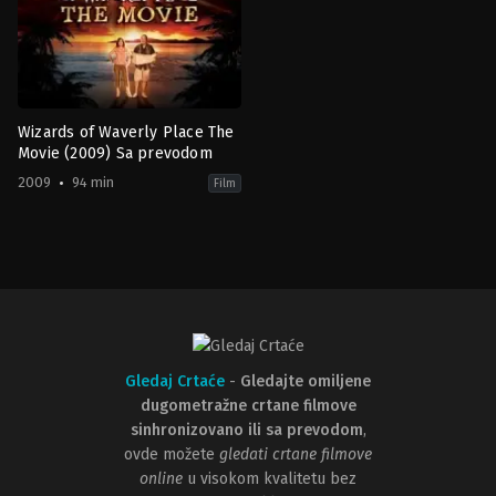
Wizards of Waverly Place The
Movie (2009) Sa prevodom
2009
94 min
Film
Adventure
,
Comedy
,
Drama
,
Family
,
Fantasy
,
TV
Movie
2009-
08-
28
Lev
L.
Spiro
Gledaj Crtaće
-
Gledajte omiljene
dugometražne crtane filmove
sinhronizovano ili sa prevodom
,
ovde možete
gledati crtane filmove
online
u visokom kvalitetu bez