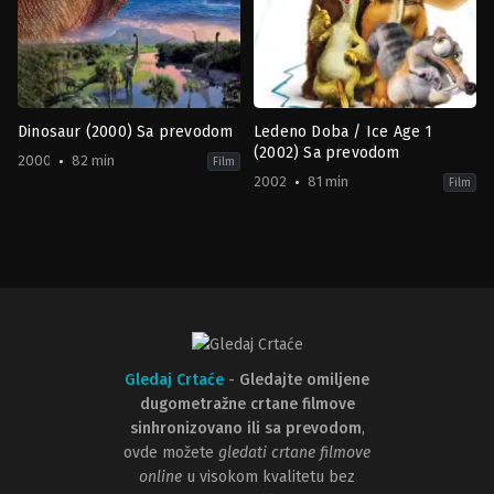
Dinosaur (2000) Sa prevodom
Ledeno Doba / Ice Age 1
(2002) Sa prevodom
2000
82 min
Film
2002
81 min
Film
Animation
,
Family
Adventure
,
Animation
,
Comedy
,
F
US
US
2000-
2002-
05-
03-
19
10
Eric
Chris
Leighton
,
Ralph
Wedge
Zondag
Gledaj Crtaće
-
Gledajte omiljene
dugometražne crtane filmove
sinhronizovano ili sa prevodom
,
ovde možete
gledati crtane filmove
online
u visokom kvalitetu bez