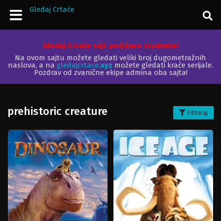
Gledaj Crtaće
Gledaj Crtaće sajt podržava studente!
Na ovom sajtu možete gledati veliki broj dugometražnih
naslova, a na
gledajcrtace
.xyz
možete gledati kraće serijale.
Pozdrav od zvanične ekipe admina oba sajta!
prehistoric creature
Filtriraj