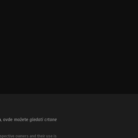
m
, ovde možete
gledati crtane
spective owners and their use is