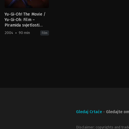
Yu-Gi-Oh! The Movie /
Yu-Gi-Oh: Film –
Piramida svjetlosti
(2004) HR
2004
90 min
Film
Action
,
Animation
,
Fantasy
,
Science
Fiction
JP
,
US
2004-
08-
13
Hatsuki
Tsuji
Gledaj Crtaće
-
Gledajte om
Disclaimer: copyrights and trad