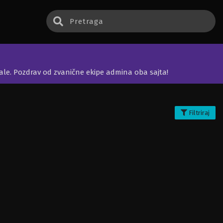
jale. Pozdrav od zvanične ekipe admina oba sajta!
Filtriraj