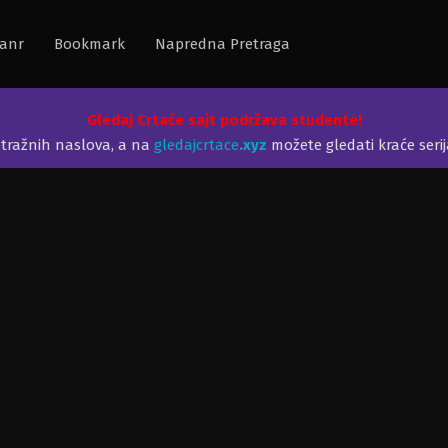
anr
Bookmark
Napredna Pretraga
Gledaj Crtaće sajt podržava studente!
etražnih naslova, a na
gledajcrtace
.xyz
možete gledati kraće seri