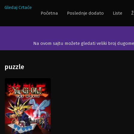
Gledaj Crtaće
Početna
Poslednje dodato
Liste
Ž
Na ovom sajtu možete gledati veliki broj dugom
puzzle