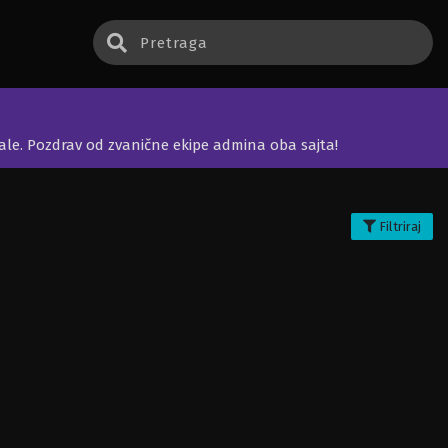
jale. Pozdrav od zvanične ekipe admina oba sajta!
Filtriraj