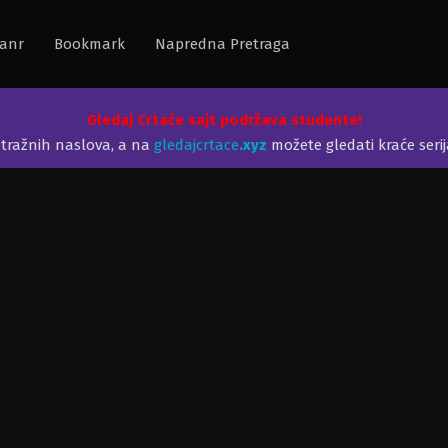
anr
Bookmark
Napredna Pretraga
Gledaj Crtaće sajt podržava studente!
etražnih naslova, a na
gledajcrtace
.xyz
možete gledati kraće seri