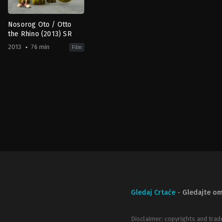
Nosorog Oto / Otto
the Rhino (2013) SR
2013
76 min
Film
Animation
,
Comedy
,
Family
2013-
02-
07
Kenneth
Kainz
Gledaj Crtaće
-
Gledajte om
Disclaimer: copyrights and trad