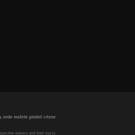
m
, ovde možete
gledati crtane
spective owners and their use is