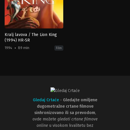
Kralj lavova / The Lion King
(1994) HR-SR
1994
89 min
Film
Animation
,
Drama
,
Family
US
1994-
06-
23
Rob
Minkoff
,
Roger
Allers
Gledaj Crtaće
-
Gledajte omiljene
dugometražne crtane filmove
sinhronizovano ili sa prevodom
,
ovde možete
gledati crtane filmove
online
u visokom kvalitetu bez