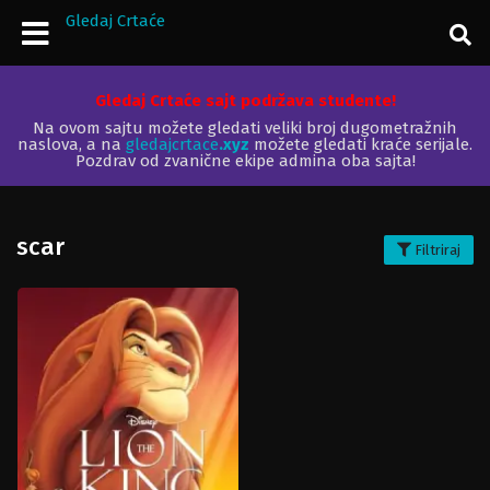
Gledaj Crtaće
Gledaj Crtaće sajt podržava studente!
Na ovom sajtu možete gledati veliki broj dugometražnih
naslova, a na
gledajcrtace
.xyz
možete gledati kraće serijale.
Pozdrav od zvanične ekipe admina oba sajta!
scar
Filtriraj