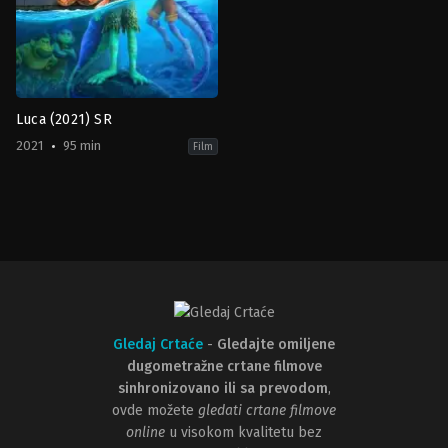
Luca (2021) SR
2021
95 min
Film
Animation
,
Comedy
,
Family
,
Fantasy
US
2021-
06-
17
Enrico
Casarosa
Gledaj Crtaće
-
Gledajte omiljene
dugometražne crtane filmove
sinhronizovano ili sa prevodom
,
ovde možete
gledati crtane filmove
online
u visokom kvalitetu bez