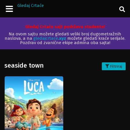
Gledaj Crtaće
Gledaj Crtaće sajt podržava studente!
Na ovom sajtu možete gledati veliki broj dugometražnih
naslova, a na
gledajcrtace
.xyz
možete gledati kraće serijale.
Pozdrav od zvanične ekipe admina oba sajta!
seaside town
Filtriraj