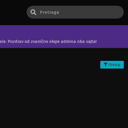
jale. Pozdrav od zvanične ekipe admina oba sajta!
Filtriraj