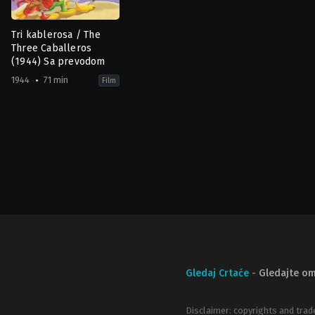
Tri kablerosa / The
Three Caballeros
(1944) Sa prevodom
1944
71 min
Film
Animation
,
Family
,
Music
US
1944-
12-
21
Bill
Roberts
,
Clyde
Geronimi
,
Harold
Young
,
Jack
Kinney
,
Norman
Ferguson
Gledaj Crtaće
-
Gledajte om
Disclaimer: copyrights and trad