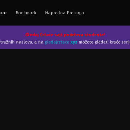
anr
Bookmark
Napredna Pretraga
Gledaj Crtaće sajt podržava studente!
etražnih naslova, a na
gledajcrtace
.xyz
možete gledati kraće seri