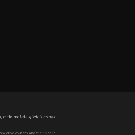
m
, ovde možete
gledati crtane
spective owners and their use is