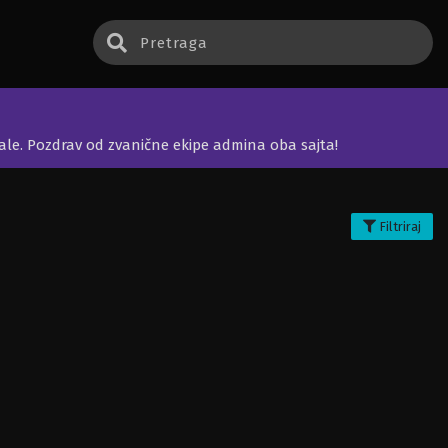
jale. Pozdrav od zvanične ekipe admina oba sajta!
Filtriraj