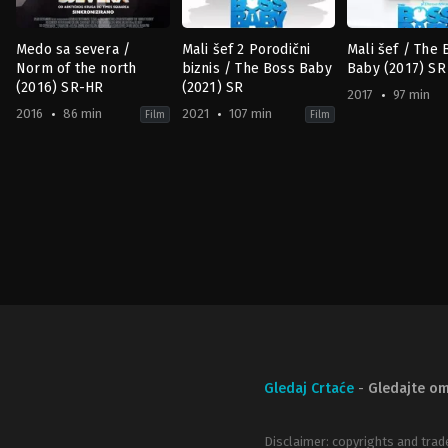
Medo sa severa /
Mali šef 2 Porodični
Mali šef / The 
Norm of the north
biznis / The Boss Baby
Baby (2017) SR
(2016) SR-HR
(2021) SR
2017
97 min
2016
86 min
2021
107 min
Film
Film
Adventure
,
Animation
,
Comedy
Adventure
,
Family
,
Animation
,
Comedy
Animation
,
Family
,
Co
IE
,
US
US
IN
,
2021-
2017-
US
07-
03-
2016-
01
23
01-
Tom
Tom
14
McGrath
McGrath
Trevor
Wall
Gledaj Crtaće
-
Gledajte om
Disclaimer: copyrights and trad