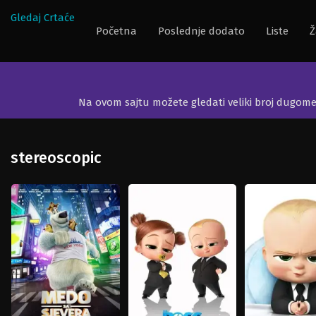
Gledaj Crtaće
Početna
Poslednje dodato
Liste
Ž
Na ovom sajtu možete gledati veliki broj dugom
stereoscopic