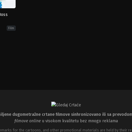
Boss
Film
medy
,
Family
iljene dugometražne crtane filmove sinhronizovano ili sa prevodo
filmove online
u visokom kvalitetu bez mnogo reklama
emarks for the cartoons, and other promotional materials are held by their re