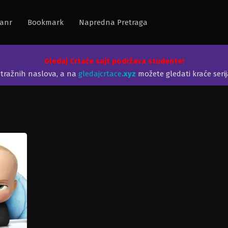
anr
Bookmark
Napredna Pretraga
Gledaj Crtaće sajt podržava studente!
etražnih naslova, a na
gledajcrtace
.xyz
možete gledati kraće seri