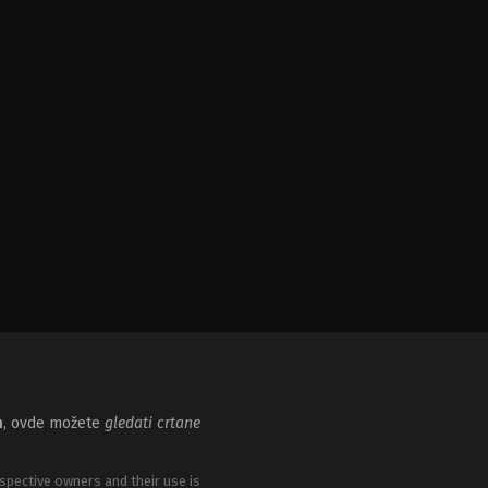
m
, ovde možete
gledati crtane
spective owners and their use is