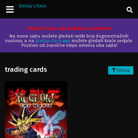
Gledaj Crtaće
Gledaj Crtaće sajt podržava studente!
Na ovom sajtu možete gledati veliki broj dugometražnih
naslova, a na
gledajcrtace
.xyz
možete gledati kraće serijale.
Pozdrav od zvanične ekipe admina oba sajta!
trading cards
Filtriraj