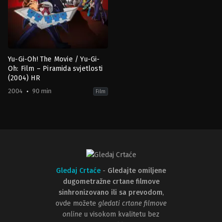
Yu-Gi-Oh! The Movie / Yu-Gi-
Oh: Film – Piramida svjetlosti
(2004) HR
2004
90 min
Film
Action
,
Animation
,
Fantasy
,
Science
Fiction
JP
,
US
2004-
08-
13
Hatsuki
Tsuji
Gledaj Crtaće
-
Gledajte omiljene
dugometražne crtane filmove
sinhronizovano ili sa prevodom
,
ovde možete
gledati crtane filmove
online
u visokom kvalitetu bez