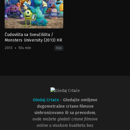
Čudovišta sa Sveučilišta /
Monsters University (2013) HR
2013
104 min
Film
Animation
,
Family
US
2013-
06-
19
Dan
Scanlon
Gledaj Crtaće
-
Gledajte omiljene
dugometražne crtane filmove
sinhronizovano ili sa prevodom
,
ovde možete
gledati crtane filmove
online
u visokom kvalitetu bez