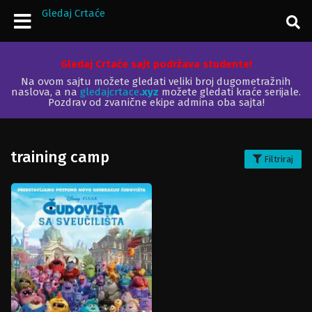
Gledaj Crtaće
Gledaj Crtaće sajt podržava studente!
Na ovom sajtu možete gledati veliki broj dugometražnih
naslova, a na
gledajcrtace
.xyz
možete gledati kraće serijale.
Pozdrav od zvanične ekipe admina oba sajta!
training camp
Filtriraj