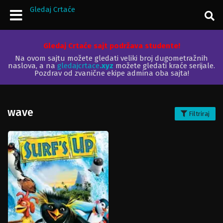
Gledaj Crtaće
Gledaj Crtaće sajt podržava studente!
Na ovom sajtu možete gledati veliki broj dugometražnih
naslova, a na
gledajcrtace
.xyz
možete gledati kraće serijale.
Pozdrav od zvanične ekipe admina oba sajta!
wave
Filtriraj