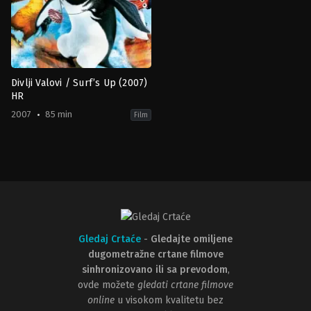
Divlji Valovi / Surf’s Up (2007)
HR
2007
85 min
Film
Animation
,
Comedy
,
Family
US
2007-
06-
08
Ash
Brannon
,
Chris
Buck
Gledaj Crtaće
-
Gledajte omiljene
dugometražne crtane filmove
sinhronizovano ili sa prevodom
,
ovde možete
gledati crtane filmove
online
u visokom kvalitetu bez