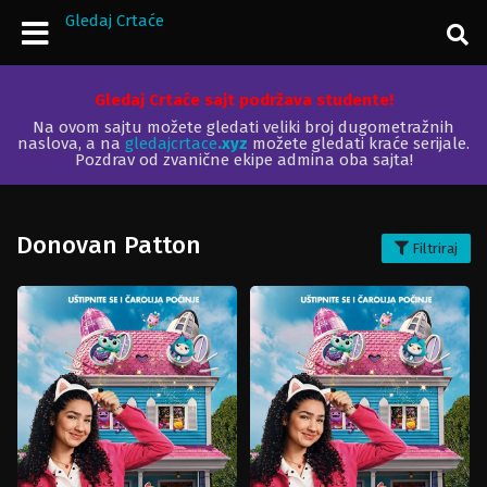
Gledaj Crtaće
Gledaj Crtaće sajt podržava studente!
Na ovom sajtu možete gledati veliki broj dugometražnih
naslova, a na
gledajcrtace
.xyz
možete gledati kraće serijale.
Pozdrav od zvanične ekipe admina oba sajta!
Donovan Patton
Filtriraj