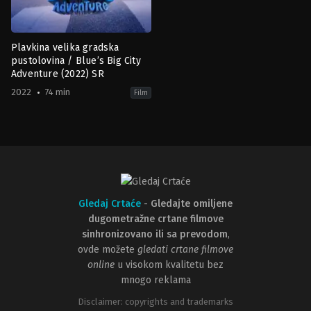
Plavkina velika gradska
pustolovina / Blue’s Big City
Adventure (2022) SR
2022
74 min
Film
Adventure
,
Animation
,
Comedy
,
Family
,
Music
CA
,
IE
,
US
2022-
11-
18
Matt
Stawski
Gledaj Crtaće
-
Gledajte omiljene
dugometražne crtane filmove
sinhronizovano ili sa prevodom
,
ovde možete
gledati crtane filmove
online
u visokom kvalitetu bez
mnogo reklama
Disclaimer: copyrights and trademarks