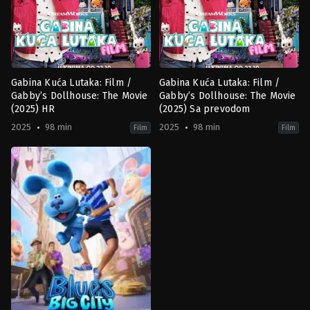
Gabina Kuća Lutaka: Film /
Gabina Kuća Lutaka: Film /
Gabby’s Dollhouse: The Movie
Gabby’s Dollhouse: The Movie
(2025) HR
(2025) Sa prevodom
2025
98 min
2025
98 min
Film
Film
Adventure
,
Animation
,
Comedy
,
Family
Adventure
,
Animation
,
Comedy
,
F
US
US
2025-
2025-
09-
09-
13
13
Ryan
Ryan
Crego
Crego