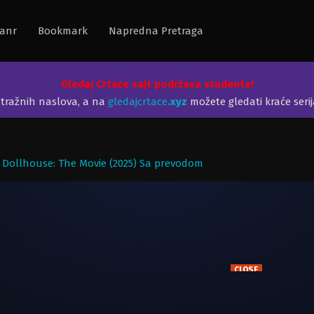
anr
Bookmark
Napredna Pretraga
Gledaj Crtaće sajt podržava studente!
etražnih naslova, a na
gledajcrtace
.xyz
možete gledati kraće seri
 Dollhouse: The Movie (2025) Sa prevodom
CLOSE