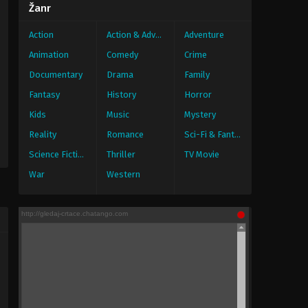
Žanr
Action
Action & Adventure
Adventure
Animation
Comedy
Crime
Documentary
Drama
Family
Fantasy
History
Horror
Kids
Music
Mystery
Reality
Romance
Sci-Fi & Fantasy
Science Fiction
Thriller
TV Movie
War
Western