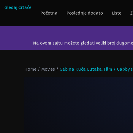
Gledaj Crtaće
Početna
Poslednje dodato
Liste
Ž
Na ovom sajtu možete gledati veliki broj dugom
Home
/
Movies
/
Gabina Kuća Lutaka: Film / Gabby’s