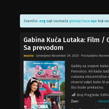
Zvanični
.org
sajt osnivača
gledajcrtace
.xyz
koji v
Gabina Kuća Lutaka: Film / 
Sa prevodom
musto
· Izmenjeno
November 29, 2025
· Postavljeno
Novemb
Gabby sa svojom bakom
Francisco. Ali kada Gab
rukama ekscentrične 
stvarni svijet kako bi
što bude prekasno.
Broj Pregleda:
9,894
Žanr:
Advent