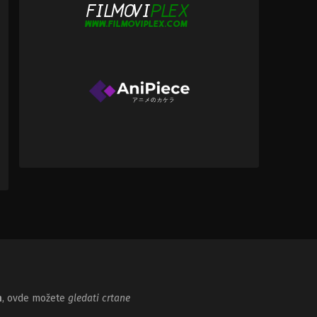
m
, ovde možete
gledati crtane