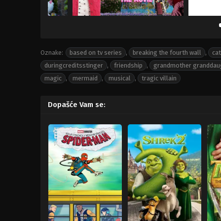
Oznake:
based on tv series
,
breaking the fourth wall
,
cat
duringcreditsstinger
,
friendship
,
grandmother granddaug
magic
,
mermaid
,
musical
,
tragic villain
Dopašće Vam se: