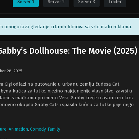
Server 1
Server 2
Server 3
Trailer
am omogućava gledanje crtanih filmova sa vrlo malo reklama.
Gabby’s Dollhouse: The Movie (2025)
er 28, 2025
 Gigi odlazi na putovanje u urbanu zemlju čudesa Cat
byna kućica za lutke, njezino najcjenjenije vlasništvo, završi u
dame s mačkama po imenu Vera, Gabby kreće u avanturu kroz
 ponovno okupila Gabby Cats i spasila kućicu za lutke prije nego
ure
,
Animation
,
Comedy
,
Family