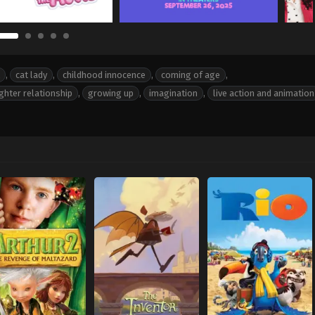
,
cat lady
,
childhood innocence
,
coming of age
,
hter relationship
,
growing up
,
imagination
,
live action and animation