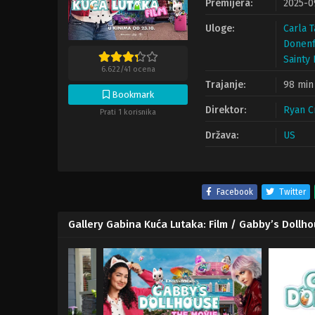
Premijera:
2025-0
Uloge:
Carla 
Donenf
Sainty
6.622
/
41
ocena
Trajanje:
98 min
Bookmark
Direktor:
Ryan C
Prati 1 korisnika
Država:
US
Facebook
Twitter
Gallery Gabina Kuća Lutaka: Film / Gabby’s Doll