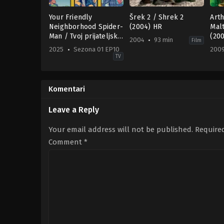
Your Friendly
Šrek 2 / Shrek 2
Arth
Neighborhood Spider-
(2004) HR
Mal
Man / Tvoj prijateljski
(20
2004
93 min
Film
susjed Spider-Man
2025
Sezona 01 EP10
200
(2025) Sa prevodom
TV
Action
Adventure
,
Animation
,
Come
Adv
&
US
FR
Adventure
,
Animation
,
Comedy
2004-
,
Sci-
200
Fi
05-
11-
Komentari
&
19
26
Fantasy
Andrew
Luc
US
Adamson
,
Conrad
Bes
Leave a Reply
2025-
Vernon
,
Kelly
01-
Asbury
29
Your email address will not be published.
Require
Colman
Comment
*
Domingo
,
Eugene
Byrd
,
Grace
Song
,
Hudson
Thames
,
Kari
Wahlgren
,
Zeno
Robinson