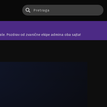
jale. Pozdrav od zvanične ekipe admina oba sajta!