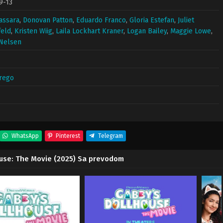
9-13
Tassara
,
Donovan Patton
,
Eduardo Franco
,
Gloria Estefan
,
Juliet
eld
,
Kristen Wiig
,
Laila Lockhart Kraner
,
Logan Bailey
,
Maggie Lowe
,
 Nelsen
rego
WhatsApp
Pinterest
Telegram
house: The Movie (2025) Sa prevodom