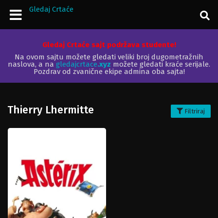
Gledaj Crtaće
Gledaj Crtaće sajt podržava studente!
Na ovom sajtu možete gledati veliki broj dugometražnih
naslova, a na
gledajcrtace
.xyz
možete gledati kraće serijale.
Pozdrav od zvanične ekipe admina oba sajta!
Thierry Lhermitte
Filtriraj