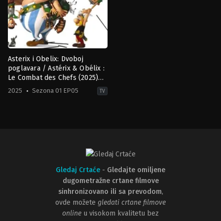
Asterix i Obelix: Dvoboj
poglavara / Astérix & Obélix :
Le Combat des Chefs (2025)
HR
2025
Sezona 01 EP05
TV
Action
&
Adventure
,
Animation
,
Comedy
,
Kids
,
Sci-
Fi
&
Fantasy
FR
2025-
04-
30
Gledaj Crtaće
-
Gledajte omiljene
Alain
dugometražne crtane filmove
Chabat
,
Anaïs
Demoustier
,
David
sinhronizovano ili sa prevodom
,
Marsais
,
Géraldine
ovde možete
gledati crtane filmove
Nakache
,
Gilles
Lellouche
,
Grégoire
online
u visokom kvalitetu bez
Ludig
,
Jean-