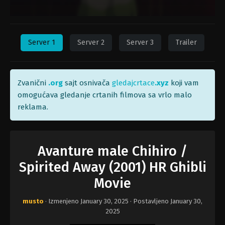
Server 1
Server 2
Server 3
Trailer
Zvanični
.org
sajt osnivača
gledajcrtace
.xyz
koji vam
omogućava gledanje crtanih filmova sa vrlo malo
reklama.
Avanture male Chihiro /
Spirited Away (2001) HR Ghibli
Movie
musto
· Izmenjeno
January 30, 2025
· Postavljeno
January 30,
2025