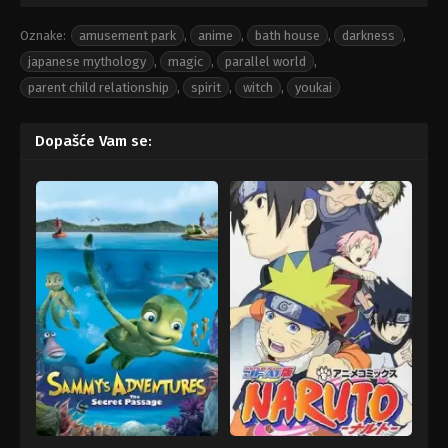
Oznake:
amusement park
,
anime
,
bath house
,
darkness
,
japanese mythology
,
magic
,
parallel world
,
parent child relationship
,
spirit
,
witch
,
youkai
Dopašće Vam se: