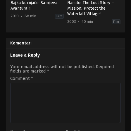
Bajka kornjače: Samijeva
Naruto: The Lost Story –
Avantura 1
Mission: Protect the
Waterfall Village!
2010
88 min
Film
2003
40 min
Film
Animation
,
Family
Action
,
Adventure
,
Animation
BE
,
JP
KR
,
2003-
US
12-
Komentari
2010-
20
08-
Hayato
03
Date
,
Masahiko
Leave a Reply
Ben
Murata
Stassen
Your email address will not be published.
Required
fields are marked
*
Comment
*