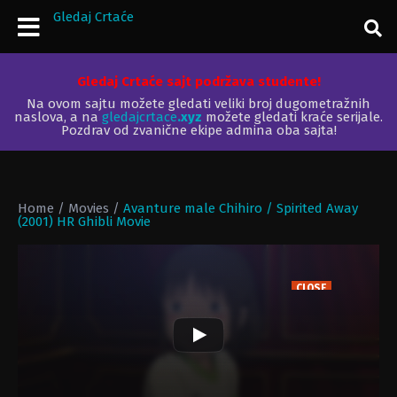
Gledaj Crtaće
Gledaj Crtaće sajt podržava studente!
Na ovom sajtu možete gledati veliki broj dugometražnih
naslova, a na
gledajcrtace
.xyz
možete gledati kraće serijale.
Pozdrav od zvanične ekipe admina oba sajta!
Home
/
Movies
/
Avanture male Chihiro / Spirited Away
(2001) HR Ghibli Movie
CLOSE