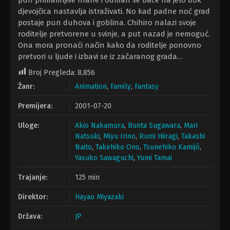
pun primamljive hrane i odmah se bace na jelo dok
djevojčica nastavlja istraživati. No kad padne noć grad
postaje pun duhova i goblina. Chihiro nalazi svoje
roditelje pretvorene u svinje, a put nazad je nemoguć.
Ona mora pronaći način kako da roditelje ponovno
pretvori u ljude i izbavi se iz začaranog grada…
Broj Pregleda:
8,856
Žanr:
Animation
,
Family
,
Fantasy
Premijera:
2001-07-20
Uloge:
Akio Nakamura
,
Bunta Sugawara
,
Mari
Natsuki
,
Miyu Irino
,
Rumi Hiiragi
,
Takashi
Naito
,
Takehiko Ono
,
Tsunehiko Kamijô
,
Yasuko Sawaguchi
,
Yumi Tamai
Trajanje:
125 min
Direktor:
Hayao Miyazaki
Država:
JP