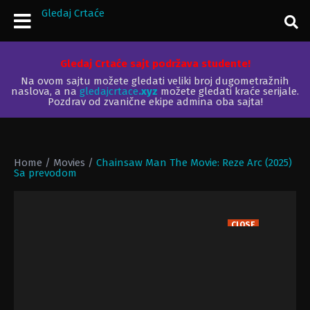
Gledaj Crtaće
Gledaj Crtaće sajt podržava studente!
Na ovom sajtu možete gledati veliki broj dugometražnih
naslova, a na
gledajcrtace
.xyz
možete gledati kraće serijale.
Pozdrav od zvanične ekipe admina oba sajta!
Home
/
Movies
/
Chainsaw Man The Movie: Reze Arc (2025)
Sa prevodom
CLOSE