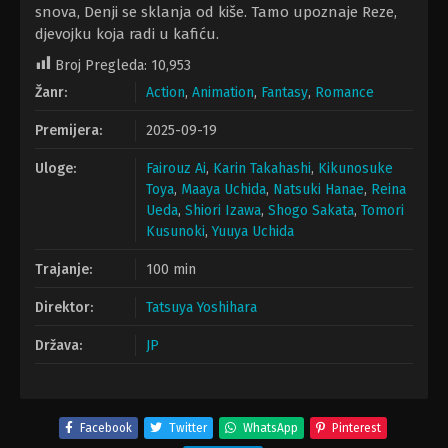
snova, Denji se sklanja od kiše. Tamo upoznaje Reze,
djevojku koja radi u kafiću.
Broj Pregleda:
10,953
Žanr:
Action
,
Animation
,
Fantasy
,
Romance
Premijera:
2025-09-19
Uloge:
Fairouz Ai
,
Karin Takahashi
,
Kikunosuke
Toya
,
Maaya Uchida
,
Natsuki Hanae
,
Reina
Ueda
,
Shiori Izawa
,
Shogo Sakata
,
Tomori
Kusunoki
,
Yuuya Uchida
Trajanje:
100 min
Direktor:
Tatsuya Yoshihara
Država:
JP
Facebook
Twitter
WhatsApp
Pinterest