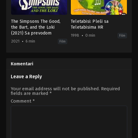
The Simpsons The Good,
Teletabisi: Pleši sa
the Bart, and the Loki
Teletabisima HR
(2021) Sa prevodom
1998
0 min
Film
2021
6 min
Film
Animation
,
Comedy
,
Family
Family
US
1998-
2021-
01-
07-
01
Komentari
07
David
Silverman
Leave a Reply
Your email address will not be published.
Required
fields are marked
*
Comment
*