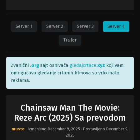
Server 1
Server 2
Server 3
Server 4
Trailer
Zvanični
.org
sajt osnivača
gledajcrtace
.xyz
koji vam
omogućava gledanje crtanih filmova sa vrlo malo
reklama.
Chainsaw Man The Movie:
Reze Arc (2025) Sa prevodom
musto
· Izmenjeno
December 9, 2025
· Postavljeno
December 9,
2025