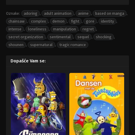
Oznake:
adoring
,
adult animation
,
anime
,
based on manga
,
chainsaw
,
complex
,
demon
,
fight
,
gore
,
identity
,
intense
,
loneliness
,
manipulation
,
regret
,
secret organization
,
sentimental
,
sequel
,
shocking
,
shounen
,
supernatural
,
tragic romance
Dopašće Vam se: